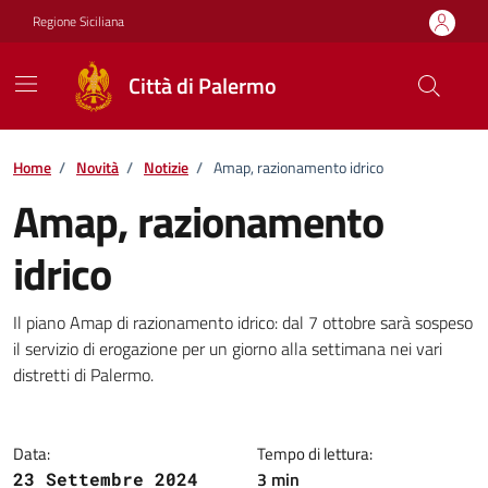
Vai ai contenuti
Vai al footer
Regione Siciliana
Città di Palermo
Home
/
Novità
/
Notizie
/
Amap, razionamento idrico
Amap, razionamento
idrico
Dettagli della notizia
Il piano Amap di razionamento idrico: dal 7 ottobre sarà sospeso
il servizio di erogazione per un giorno alla settimana nei vari
distretti di Palermo.
Data:
Tempo di lettura:
3 min
23 Settembre 2024