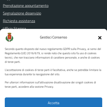
Prenotazione appuntamento
Segnalazione disservizio
Richiesta assistenza
Ufficio Stampa
Amministrazione Trasparente
Gestisci Consenso
Albo pretorio
Secondo quanto disposto dal nuovo regolamento GDPR sulla Privacy, ai sensi del
Informativa privacy
Regolamento (UE) 2016/679, si rende noto che questo sito fa uso di cookies
tecnici, che non tracciano informazioni di carattere personale, e anche di cookies
Note legali
di terze parti.
Dichiarazione di accessibilità
L'accettazione di cookies di terze parti è facoltativa, anche se potrebbe limitare la
Piano di miglioramento del sito
tua esperienza durante la navigazione del sito.
Per ulteriori informazioni sull'attivazione disattivazione dei singoli cookies di
terze parti, accedere alla sezione Privacy.
SEGUICI SU
Facebook
YouTube
Twitter
Instagram
Accetta