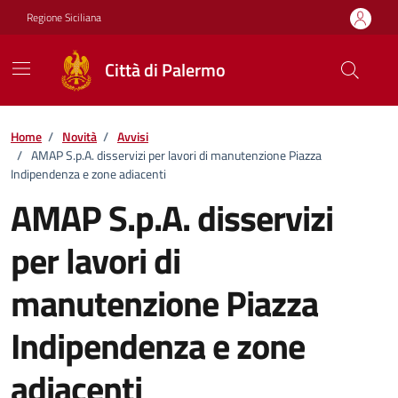
Vai ai contenuti
Vai al footer
Regione Siciliana
Città di Palermo
Home
/
Novità
/
Avvisi
/
AMAP S.p.A. disservizi per lavori di manutenzione Piazza
Indipendenza e zone adiacenti
AMAP S.p.A. disservizi
per lavori di
manutenzione Piazza
Indipendenza e zone
adiacenti