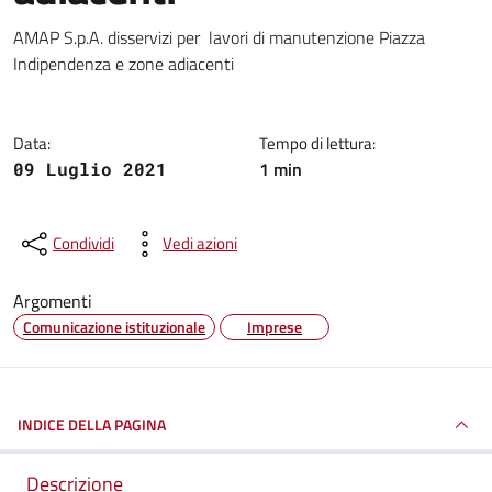
Dettagli della notizia
AMAP S.p.A. disservizi per lavori di manutenzione Piazza
Indipendenza e zone adiacenti
Data:
Tempo di lettura:
1 min
09 Luglio 2021
Condividi
Vedi azioni
Argomenti
Comunicazione istituzionale
Imprese
INDICE DELLA PAGINA
Descrizione