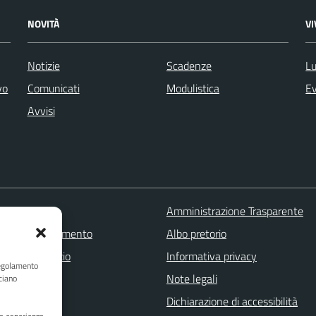
NOVITÀ
V
Notizie
Scadenze
Lu
vo
Comunicati
Modulistica
Ev
Avvisi
 FAQ
Amministrazione Trasparente
zione appuntamento
Albo pretorio
one disservizio
Informativa privacy
Regolamento
a assistenza
Note legali
ciano
Stampa
Dichiarazione di accessibilità