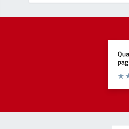
Qua
pag
Valut
Va