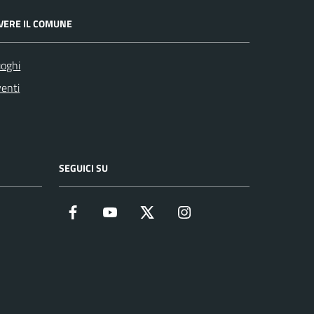
IVERE IL COMUNE
oghi
enti
SEGUICI SU
Facebook
YouTube
Twitter
Instagram