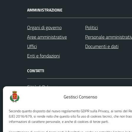
AMMINISTRAZIONE
Organi di governo
Politici
Aree amministrative
Personale amministrati
Uffici
Documenti e dati
Enti e fondazioni
CONTATTI
Città di Palermo
Leggi le
Piazza Pretoria, 1
Gestisci Consenso
Prenota
Codice fiscale / P. IVA:80016350821
Segnalazi
Secondo quanto disposto dal nuovo regolamento GDPR sulla Privacy, ai sensi del 
U.O. Ufficio Relazioni con il Pubblico
Richiest
(UE) 2016/679, si rende noto che questo sito fa uso di cookies tecnici, che non trac
informazioni di carattere personale, e anche di cookies di terze parti.
(URP)
Ufficio 
Numero verde: 0917401111