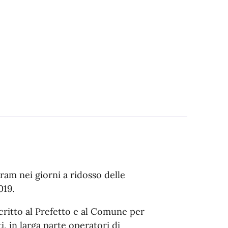
tram nei giorni a ridosso delle
019.
scritto al Prefetto e al Comune per
 in larga parte operatori di