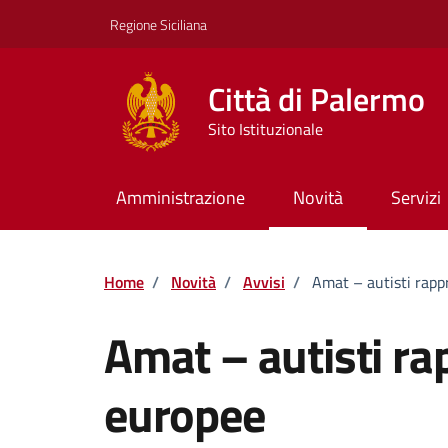
Vai ai contenuti
Vai al footer
Regione Siciliana
Città di Palermo
Sito Istituzionale
Amministrazione
Novità
Servizi
Home
/
Novità
/
Avvisi
/
Amat – autisti rappr
Amat – autisti rap
europee