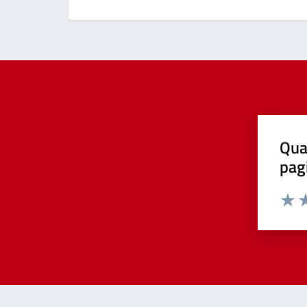
Qua
pag
Valut
Va