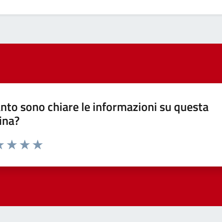
nto sono chiare le informazioni su questa
ina?
a 1 stelle su 5
luta 2 stelle su 5
Valuta 3 stelle su 5
Valuta 4 stelle su 5
Valuta 5 stelle su 5