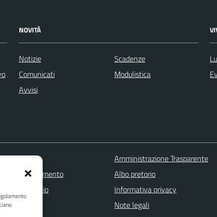
NOVITÀ
V
Notizie
Scadenze
Lu
vo
Comunicati
Modulistica
Ev
Avvisi
 FAQ
Amministrazione Trasparente
zione appuntamento
Albo pretorio
one disservizio
Informativa privacy
Regolamento
a assistenza
Note legali
ciano