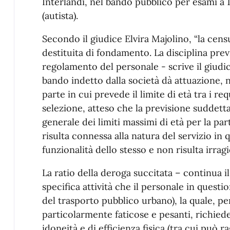
Interlandi, nel bando pubblico per esami a 1
(autista).
Secondo il giudice Elvira Majolino, “la cens
destituita di fondamento. La disciplina prev
regolamento del personale - scrive il giudice
bando indetto dalla società dà attuazione, n
parte in cui prevede il limite di età tra i req
selezione, atteso che la previsione suddett
generale dei limiti massimi di età per la pa
risulta connessa alla natura del servizio in 
funzionalità dello stesso e non risulta irra
La ratio della deroga succitata – continua il
specifica attività che il personale in questi
del trasporto pubblico urbano), la quale, per 
particolarmente faticose e pesanti, richiede 
idoneità e di efficienza fisica (tra cui può