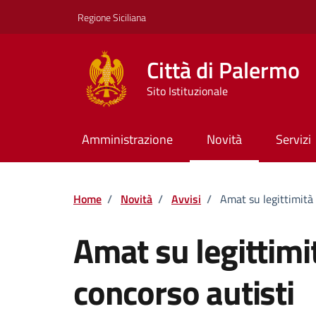
Vai ai contenuti
Vai al footer
Regione Siciliana
Città di Palermo
Sito Istituzionale
Amministrazione
Novità
Servizi
Home
/
Novità
/
Avvisi
/
Amat su legittimità 
Amat su legittimit
concorso autisti