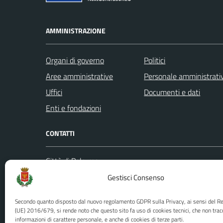
AMMINISTRAZIONE
Organi di governo
Politici
Aree amministrative
Personale amministrati
Uffici
Documenti e dati
Enti e fondazioni
CONTATTI
Città di Palermo
Leggi le
Piazza Pretoria, 1
Gestisci Consenso
Prenota
Codice fiscale / P. IVA:80016350821
Segnalazi
Secondo quanto disposto dal nuovo regolamento GDPR sulla Privacy, ai sensi del 
U.O. Ufficio Relazioni con il Pubblico
Richiest
(UE) 2016/679, si rende noto che questo sito fa uso di cookies tecnici, che non trac
informazioni di carattere personale, e anche di cookies di terze parti.
(URP)