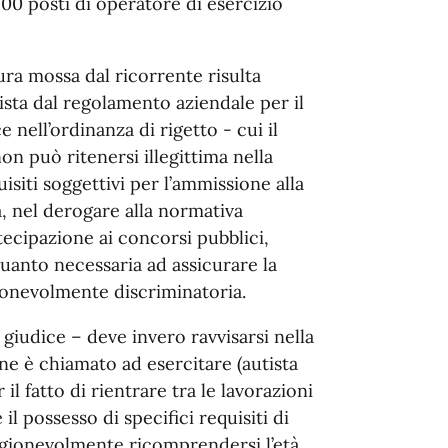
00 posti di operatore di esercizio
ura mossa dal ricorrente risulta
ista dal regolamento aziendale per il
 nell’ordinanza di rigetto - cui il
on può ritenersi illegittima nella
uisiti soggettivi per l’ammissione alla
a, nel derogare alla normativa
rtecipazione ai concorsi pubblici,
quanto necessaria ad assicurare la
gionevolmente discriminatoria.
 giudice – deve invero ravvisarsi nella
one è chiamato ad esercitare (autista
il fatto di rientrare tra le lavorazioni
il possesso di specifici requisiti di
 ragionevolmente ricomprendersi l’età