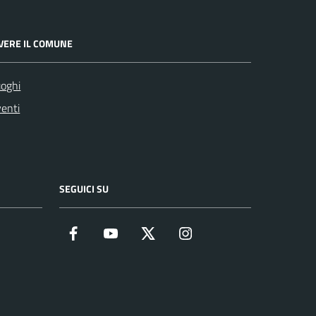
IVERE IL COMUNE
oghi
enti
SEGUICI SU
Facebook
YouTube
Twitter
Instagram