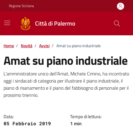
Vai ai contenuti
Vai al footer
Regione Siciliana
Città di Palermo
Home
/
Novità
/
Avvisi
/
Amat su piano industriale
Amat su piano industriale
Dettagli della notizia
L’amministratore unico dell’Amat, Michele Cimino, ha incontrato
oggi i sindacati di categoria per illustrare il piano industriale, il
piano di risanamento e il piano del fabbisogno di personale per il
prossimo triennio.
Data:
Tempo di lettura:
1 min
05 Febbraio 2019