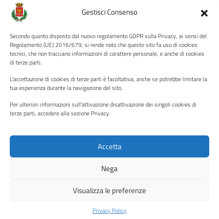
Amministrazione Trasparente
Gestisci Consenso
Albo pretorio
Secondo quanto disposto dal nuovo regolamento GDPR sulla Privacy, ai sensi del
Informativa privacy
Regolamento (UE) 2016/679, si rende noto che questo sito fa uso di cookies
tecnici, che non tracciano informazioni di carattere personale, e anche di cookies
Note legali
di terze parti.
Dichiarazione di accessibilità
L'accettazione di cookies di terze parti è facoltativa, anche se potrebbe limitare la
Piano di miglioramento del sito
tua esperienza durante la navigazione del sito.
Per ulteriori informazioni sull'attivazione disattivazione dei singoli cookies di
terze parti, accedere alla sezione Privacy.
SEGUICI SU
Facebook
YouTube
Twitter
Instagram
Accetta
Nega
Media policy
Mappa del sito
Visualizza le preferenze
Copyright © 2026 - Città di Palermo •
Powered by Sispi
Privacy Policy