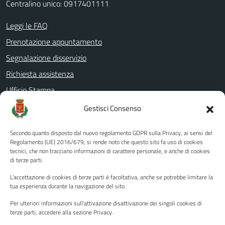
Centralino unico: 0917401111
Leggi le FAQ
Prenotazione appuntamento
Segnalazione disservizio
Richiesta assistenza
Ufficio Stampa
Amministrazione Trasparente
Gestisci Consenso
Albo pretorio
Secondo quanto disposto dal nuovo regolamento GDPR sulla Privacy, ai sensi del
Informativa privacy
Regolamento (UE) 2016/679, si rende noto che questo sito fa uso di cookies
tecnici, che non tracciano informazioni di carattere personale, e anche di cookies
Note legali
di terze parti.
Dichiarazione di accessibilità
L'accettazione di cookies di terze parti è facoltativa, anche se potrebbe limitare la
Piano di miglioramento del sito
tua esperienza durante la navigazione del sito.
Per ulteriori informazioni sull'attivazione disattivazione dei singoli cookies di
terze parti, accedere alla sezione Privacy.
SEGUICI SU