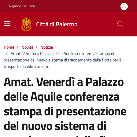
Vai ai contenuti
Vai al footer
Regione Siciliana
Città di Palermo
Home
/
Novità
/
Notizie
/
Amat. Venerdì a Palazzo delle Aquile conferenza stampa di
presentazione del nuovo sistema di tracciamento della flotta per il
trasporto pubblico urbano
Amat. Venerdì a Palazzo
delle Aquile conferenza
stampa di presentazione
del nuovo sistema di