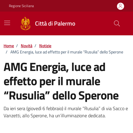
Vai ai contenuti
Vai al footer
Regione Siciliana
Città di Palermo
Home
/
Novità
/
Notizie
/
AMG Energia, luce ad effetto per il murale “Rusulia” dello Sperone
AMG Energia, luce ad
effetto per il murale
“Rusulia” dello Sperone
Dettagli della notizia
Da ieri sera (giovedì 6 febbraio) il murale “Rusulia” di via Sacco e
Vanzetti, allo Sperone, ha un’illuminazione dedicata.