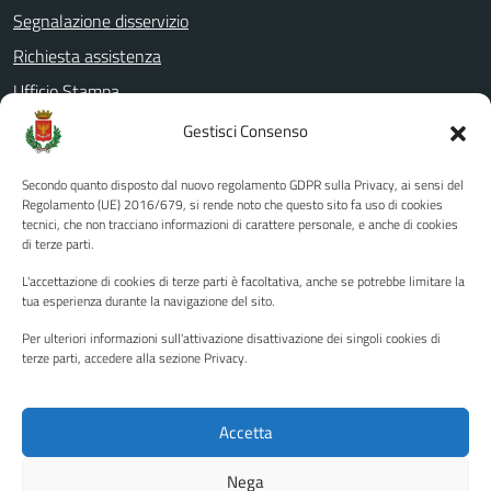
Segnalazione disservizio
Richiesta assistenza
Ufficio Stampa
Amministrazione Trasparente
Gestisci Consenso
Albo pretorio
Secondo quanto disposto dal nuovo regolamento GDPR sulla Privacy, ai sensi del
Informativa privacy
Regolamento (UE) 2016/679, si rende noto che questo sito fa uso di cookies
tecnici, che non tracciano informazioni di carattere personale, e anche di cookies
Note legali
di terze parti.
Dichiarazione di accessibilità
L'accettazione di cookies di terze parti è facoltativa, anche se potrebbe limitare la
Piano di miglioramento del sito
tua esperienza durante la navigazione del sito.
Per ulteriori informazioni sull'attivazione disattivazione dei singoli cookies di
terze parti, accedere alla sezione Privacy.
SEGUICI SU
Facebook
YouTube
Twitter
Instagram
Accetta
Nega