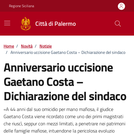
Vai ai contenuti
Vai al footer
Regione Siciliana
Città di Palermo
Home
/
Novità
/
Notizie
/
Anniversario uccisione Gaetano Costa – Dichiarazione del sindaco
Anniversario uccisione
Gaetano Costa –
Dichiarazione del sindaco
Dettagli della notizia
«A 44 anni dal suo omicidio per mano mafiosa, il giudice
Gaetano Costa viene ricordato come uno dei primi magistrati
che riuscì, seppur con mezzi limitati, a penetrare nei patrimoni
delle famiglie mafiose, intuendone la pericolosa evoluzio