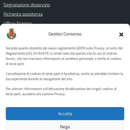
Segnalazione disservizio
Richiesta assistenza
Ufficio Stampa
Amministrazione Trasparente
Gestisci Consenso
Albo pretorio
Secondo quanto disposto dal nuovo regolamento GDPR sulla Privacy, ai sensi del
Informativa privacy
Regolamento (UE) 2016/679, si rende noto che questo sito fa uso di cookies
tecnici, che non tracciano informazioni di carattere personale, e anche di cookies
Note legali
di terze parti.
Dichiarazione di accessibilità
L'accettazione di cookies di terze parti è facoltativa, anche se potrebbe limitare la
Piano di miglioramento del sito
tua esperienza durante la navigazione del sito.
Per ulteriori informazioni sull'attivazione disattivazione dei singoli cookies di
terze parti, accedere alla sezione Privacy.
SEGUICI SU
Facebook
YouTube
Twitter
Instagram
Accetta
Nega