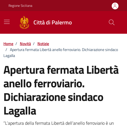
Vai ai contenuti
Vai al footer
Regione Siciliana
Città di Palermo
Home
/
Novità
/
Notizie
/
Apertura fermata Libertà anello ferroviario. Dichiarazione sindaco
Lagalla
Apertura fermata Libertà
anello ferroviario.
Dichiarazione sindaco
Lagalla
Dettagli della notizia
“L’apertura della fermata Libertà dell’anello ferroviario è un