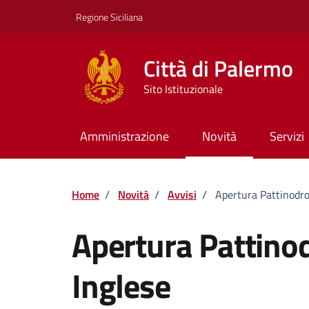
Vai ai contenuti
Vai al footer
Regione Siciliana
Città di Palermo
Sito Istituzionale
Amministrazione
Novità
Servizi
Home
/
Novità
/
Avvisi
/
Apertura Pattinodro
Apertura Pattino
Inglese