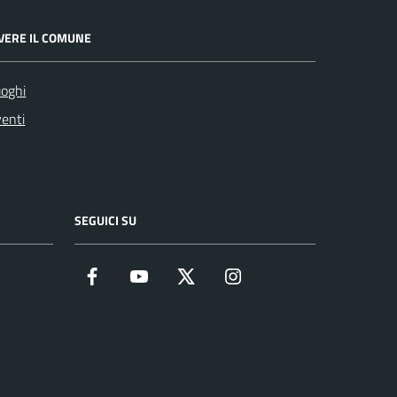
IVERE IL COMUNE
oghi
enti
SEGUICI SU
Facebook
YouTube
Twitter
Instagram