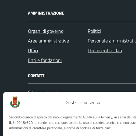
AMMINISTRAZIONE
Organi di governo
Politici
Aree amministrative
Personale amministrati
Uffici
Documenti e dati
Enti e fondazioni
CONTATTI
Città di Palermo
Leggi le
Piazza Pretoria, 1
Gestisci Consenso
Prenota
Codice fiscale / P. IVA:80016350821
Segnalazi
Secondo quanto disposto dal nuovo regolamento GDPR sulla Privacy, ai sensi del 
U.O. Ufficio Relazioni con il Pubblico
Richiest
(UE) 2016/679, si rende noto che questo sito fa uso di cookies tecnici, che non trac
informazioni di carattere personale, e anche di cookies di terze parti.
(URP)
Ufficio 