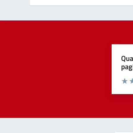
Qua
pag
Valut
Va