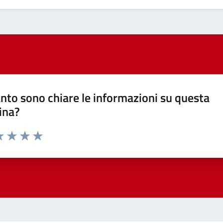
nto sono chiare le informazioni su questa
ina?
a 1 stelle su 5
luta 2 stelle su 5
Valuta 3 stelle su 5
Valuta 4 stelle su 5
Valuta 5 stelle su 5