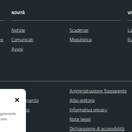
NOVITÀ
V
Notizie
Scadenze
Lu
vo
Comunicati
Modulistica
Ev
Avvisi
 FAQ
Amministrazione Trasparente
zione appuntamento
Albo pretorio
one disservizio
Informativa privacy
Regolamento
a assistenza
Note legali
ciano
Stampa
Dichiarazione di accessibilità