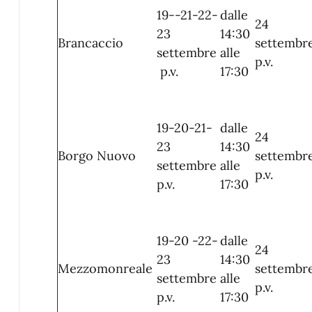
19--21-22-
dalle
24
23
14:30
Brancaccio
settembr
settembre
alle
p.v.
p.v.
17:30
19-20-21-
dalle
24
23
14:30
Borgo Nuovo
settembr
settembre
alle
p.v.
p.v.
17:30
19-20 -22-
dalle
24
23
14:30
Mezzomonreale
settembr
settembre
alle
p.v.
p.v.
17:30