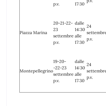
p.v.
p.v.
17:30
20-21-22-
dalle
24
23
14:30
Piazza Marina
settembr
settembre
alle
p.v.
p.v.
17:30
19-20-
dalle
24
-22-23
14:30
Montepellegrino
settembr
settembre
alle
p.v.
p.v.
17:30