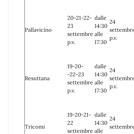
20-21-22-
dalle
24
23
14:30
Pallavicino
settembr
settembre
alle
p.v.
p.v.
17:30
19-20-
dalle
24
-22-23
14:30
Resuttana
settembr
settembre
alle
p.v.
p.v.
17:30
19-20-21-
dalle
24
22
14:30
Tricomi
settembr
settembre
alle