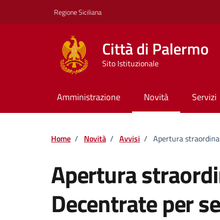
Vai ai contenuti
Vai al footer
Regione Siciliana
Città di Palermo
Sito Istituzionale
Amministrazione
Novità
Servizi
Home
/
Novità
/
Avvisi
/
Apertura straordinar
Apertura straordi
Decentrate per ser