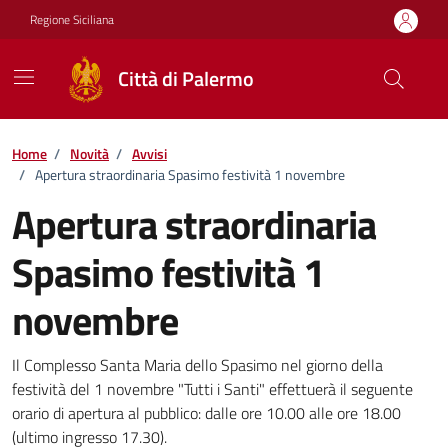
Vai ai contenuti
Vai al footer
Regione Siciliana
Città di Palermo
Home
/
Novità
/
Avvisi
/
Apertura straordinaria Spasimo festività 1 novembre
Apertura straordinaria
Spasimo festività 1
novembre
Dettagli della notizia
Il Complesso Santa Maria dello Spasimo nel giorno della
festività del 1 novembre "Tutti i Santi" effettuerà il seguente
orario di apertura al pubblico: dalle ore 10.00 alle ore 18.00
(ultimo ingresso 17.30).