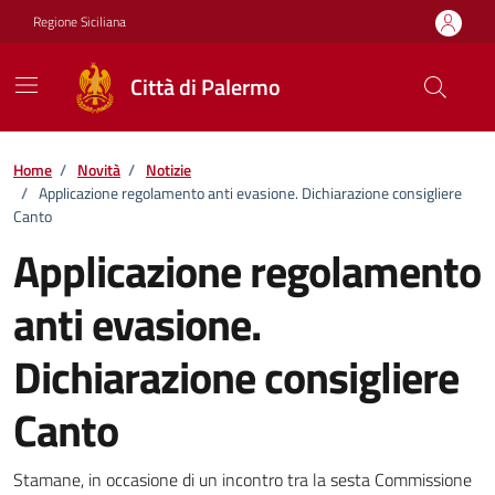
Vai ai contenuti
Vai al footer
Regione Siciliana
Città di Palermo
Home
/
Novità
/
Notizie
/
Applicazione regolamento anti evasione. Dichiarazione consigliere
Canto
Applicazione regolamento
anti evasione.
Dichiarazione consigliere
Canto
Dettagli della notizia
Stamane, in occasione di un incontro tra la sesta Commissione