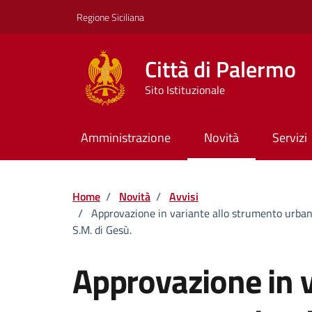
Vai ai contenuti
Vai al footer
Regione Siciliana
Città di Palermo
Sito Istituzionale
Amministrazione
Novità
Servizi
Home
/
Novità
/
Avvisi
/
Approvazione in variante allo strumento urbanis
S.M. di Gesù.
Approvazione in v