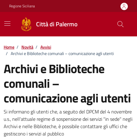
Vai ai contenuti
Vai al footer
Regione Siciliana
Città di Palermo
Home
/
Novità
/
Avvisi
/
Archivi e Biblioteche comunali – comunicazione agli utenti
Archivi e Biblioteche
comunali –
comunicazione agli utenti
Dettagli della notizia
Si informano gli utenti che, a seguito del DPCM del 4 novembre
u.s., nell'attuale regime di sospensione dei servizi "in sede" negli
Archivi e nelle Biblioteche, è possibile contattare gli uffici che
gestiscono i servizi al pubblico