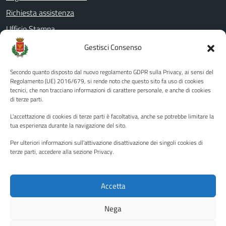
Richiesta assistenza
Ufficio Stampa
Amministrazione Trasparente
Gestisci Consenso
Albo pretorio
Secondo quanto disposto dal nuovo regolamento GDPR sulla Privacy, ai sensi del
Informativa privacy
Regolamento (UE) 2016/679, si rende noto che questo sito fa uso di cookies
tecnici, che non tracciano informazioni di carattere personale, e anche di cookies
Note legali
di terze parti.
Dichiarazione di accessibilità
L'accettazione di cookies di terze parti è facoltativa, anche se potrebbe limitare la
Piano di miglioramento del sito
tua esperienza durante la navigazione del sito.
Per ulteriori informazioni sull'attivazione disattivazione dei singoli cookies di
terze parti, accedere alla sezione Privacy.
SEGUICI SU
Facebook
YouTube
Twitter
Instagram
Accetta
Nega
Media policy
Mappa del sito