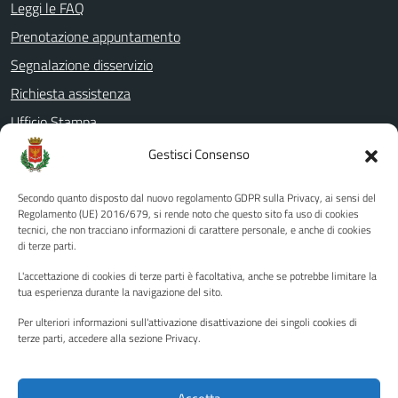
Leggi le FAQ
Prenotazione appuntamento
Segnalazione disservizio
Richiesta assistenza
Ufficio Stampa
Amministrazione Trasparente
Gestisci Consenso
Albo pretorio
Secondo quanto disposto dal nuovo regolamento GDPR sulla Privacy, ai sensi del
Informativa privacy
Regolamento (UE) 2016/679, si rende noto che questo sito fa uso di cookies
tecnici, che non tracciano informazioni di carattere personale, e anche di cookies
Note legali
di terze parti.
Dichiarazione di accessibilità
L'accettazione di cookies di terze parti è facoltativa, anche se potrebbe limitare la
Piano di miglioramento del sito
tua esperienza durante la navigazione del sito.
Per ulteriori informazioni sull'attivazione disattivazione dei singoli cookies di
terze parti, accedere alla sezione Privacy.
SEGUICI SU
Facebook
YouTube
Twitter
Instagram