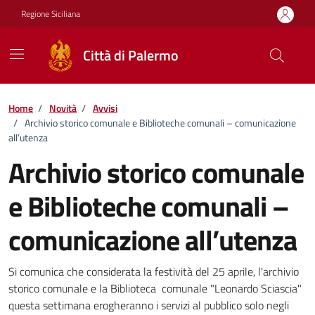
Vai ai contenuti
Vai al footer
Regione Siciliana
Città di Palermo
Home
/
Novità
/
Avvisi
/
Archivio storico comunale e Biblioteche comunali – comunicazione
all’utenza
Archivio storico comunale
e Biblioteche comunali –
comunicazione all’utenza
Dettagli della notizia
Si comunica che considerata la festività del 25 aprile, l'archivio
storico comunale e la Biblioteca comunale "Leonardo Sciascia"
questa settimana erogheranno i servizi al pubblico solo negli