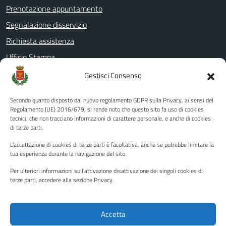
Prenotazione appuntamento
Segnalazione disservizio
Richiesta assistenza
Ufficio Stampa
Amministrazione Trasparente
Gestisci Consenso
Albo pretorio
Secondo quanto disposto dal nuovo regolamento GDPR sulla Privacy, ai sensi del
Informativa privacy
Regolamento (UE) 2016/679, si rende noto che questo sito fa uso di cookies
tecnici, che non tracciano informazioni di carattere personale, e anche di cookies
Note legali
di terze parti.
Dichiarazione di accessibilità
L'accettazione di cookies di terze parti è facoltativa, anche se potrebbe limitare la
Piano di miglioramento del sito
tua esperienza durante la navigazione del sito.
Per ulteriori informazioni sull'attivazione disattivazione dei singoli cookies di
terze parti, accedere alla sezione Privacy.
SEGUICI SU
Facebook
YouTube
Twitter
Instagram
Accetta