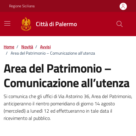
Vai ai contenuti
Vai al footer
Regione Siciliana
Città di Palermo
Home
/
Novità
/
Avvisi
/
Area del Patrimonio – Comunicazione all’utenza
Area del Patrimonio –
Comunicazione all’utenza
Dettagli della notizia
Si comunica che gli uffici di Via Astorino 36, Area del Patrimonio,
anticiperanno il rientro pomeridiano di giorno 14 agosto
(mercoledì) a lunedì 12 ed effettueranno in tale data il
ricevimento al pubblico.