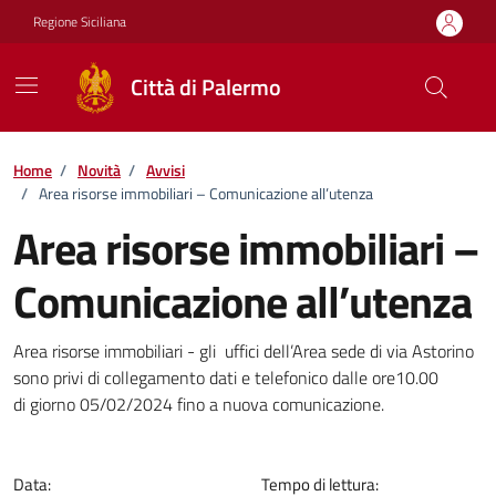
Vai ai contenuti
Vai al footer
Regione Siciliana
Città di Palermo
Home
/
Novità
/
Avvisi
/
Area risorse immobiliari – Comunicazione all’utenza
Area risorse immobiliari –
Comunicazione all’utenza
Dettagli della notizia
Area risorse immobiliari - gli uffici dell’Area sede di via Astorino
sono privi di collegamento dati e telefonico dalle ore10.00
di giorno 05/02/2024 fino a nuova comunicazione.
Data:
Tempo di lettura: