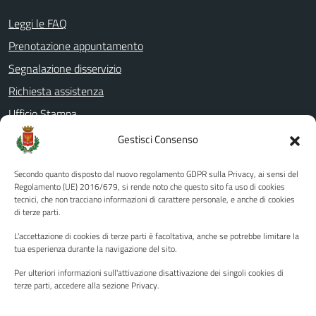
Leggi le FAQ
Prenotazione appuntamento
Segnalazione disservizio
Richiesta assistenza
Ufficio Stampa
Amministrazione Trasparente
Gestisci Consenso
Albo pretorio
Secondo quanto disposto dal nuovo regolamento GDPR sulla Privacy, ai sensi del
Informativa privacy
Regolamento (UE) 2016/679, si rende noto che questo sito fa uso di cookies
tecnici, che non tracciano informazioni di carattere personale, e anche di cookies
Note legali
di terze parti.
Dichiarazione di accessibilità
L'accettazione di cookies di terze parti è facoltativa, anche se potrebbe limitare la
Piano di miglioramento del sito
tua esperienza durante la navigazione del sito.
Per ulteriori informazioni sull'attivazione disattivazione dei singoli cookies di
terze parti, accedere alla sezione Privacy.
SEGUICI SU