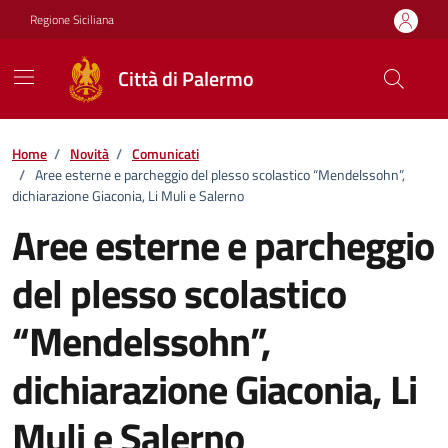
Vai ai contenuti
Vai al footer
Regione Siciliana
Città di Palermo
Home
/
Novità
/
Comunicati
/
Aree esterne e parcheggio del plesso scolastico “Mendelssohn”,
dichiarazione Giaconia, Li Muli e Salerno
Aree esterne e parcheggio
del plesso scolastico
“Mendelssohn”,
dichiarazione Giaconia, Li
Muli e Salerno