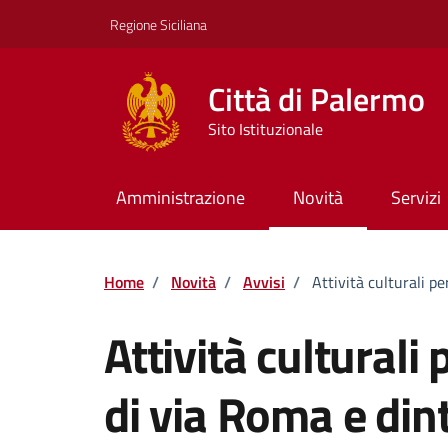
Vai ai contenuti
Vai al footer
Regione Siciliana
Città di Palermo
Sito Istituzionale
Amministrazione
Novità
Servizi
Home
/
Novità
/
Avvisi
/
Attività culturali p
Attività culturali
di via Roma e din