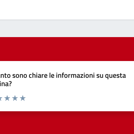
nto sono chiare le informazioni su questa
ina?
a 1 stelle su 5
luta 2 stelle su 5
Valuta 3 stelle su 5
Valuta 4 stelle su 5
Valuta 5 stelle su 5