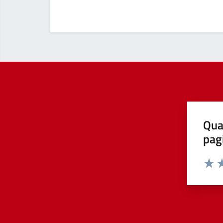
Qua
pag
Valut
Va