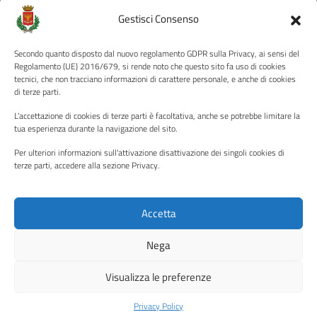
Amministrazione Trasparente
Gestisci Consenso
Albo pretorio
Secondo quanto disposto dal nuovo regolamento GDPR sulla Privacy, ai sensi del
Informativa privacy
Regolamento (UE) 2016/679, si rende noto che questo sito fa uso di cookies
tecnici, che non tracciano informazioni di carattere personale, e anche di cookies
Note legali
di terze parti.
Dichiarazione di accessibilità
L'accettazione di cookies di terze parti è facoltativa, anche se potrebbe limitare la
Piano di miglioramento del sito
tua esperienza durante la navigazione del sito.
Per ulteriori informazioni sull'attivazione disattivazione dei singoli cookies di
terze parti, accedere alla sezione Privacy.
SEGUICI SU
Facebook
YouTube
Twitter
Instagram
Accetta
Nega
Media policy
Mappa del sito
Visualizza le preferenze
Copyright © 2026 - Città di Palermo •
Powered by Sispi
Privacy Policy