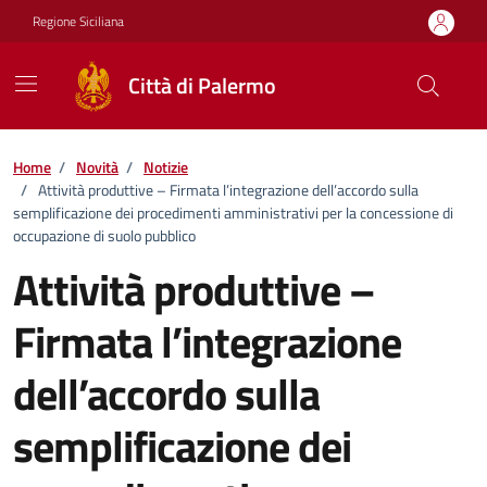
Vai ai contenuti
Vai al footer
Regione Siciliana
Città di Palermo
Home
/
Novità
/
Notizie
/
Attività produttive – Firmata l’integrazione dell’accordo sulla
semplificazione dei procedimenti amministrativi per la concessione di
occupazione di suolo pubblico
Attività produttive –
Firmata l’integrazione
dell’accordo sulla
semplificazione dei