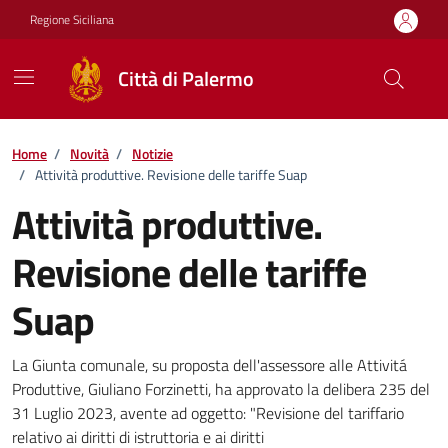
Vai ai contenuti
Vai al footer
Regione Siciliana
Città di Palermo
Home
/
Novità
/
Notizie
/
Attività produttive. Revisione delle tariffe Suap
Attività produttive.
Revisione delle tariffe
Suap
Dettagli della notizia
La Giunta comunale, su proposta dell'assessore alle Attivitá
Produttive, Giuliano Forzinetti, ha approvato la delibera 235 del
31 Luglio 2023, avente ad oggetto: "Revisione del tariffario
relativo ai diritti di istruttoria e ai diritti