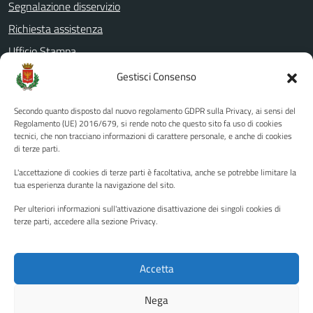
Segnalazione disservizio
Richiesta assistenza
Ufficio Stampa
Amministrazione Trasparente
Gestisci Consenso
Albo pretorio
Secondo quanto disposto dal nuovo regolamento GDPR sulla Privacy, ai sensi del
Informativa privacy
Regolamento (UE) 2016/679, si rende noto che questo sito fa uso di cookies
tecnici, che non tracciano informazioni di carattere personale, e anche di cookies
Note legali
di terze parti.
Dichiarazione di accessibilità
L'accettazione di cookies di terze parti è facoltativa, anche se potrebbe limitare la
Piano di miglioramento del sito
tua esperienza durante la navigazione del sito.
Per ulteriori informazioni sull'attivazione disattivazione dei singoli cookies di
terze parti, accedere alla sezione Privacy.
SEGUICI SU
Facebook
YouTube
Twitter
Instagram
Accetta
Nega