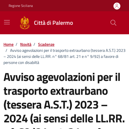
Vai ai contenuti
Vai al footer
Regione Siciliana
Città di Palermo
Home
/
Novità
/
Scadenze
/
Avviso agevolazioni per il trasporto extraurbano (tessera A.S.T.) 2023
– 2024 (ai sensi delle LL.RR. n° 68/81 art. 21 e n° 9/92) a favore di
persone con disabiltà
Avviso agevolazioni per il
trasporto extraurbano
(tessera A.S.T.) 2023 –
2024 (ai sensi delle LL.RR.