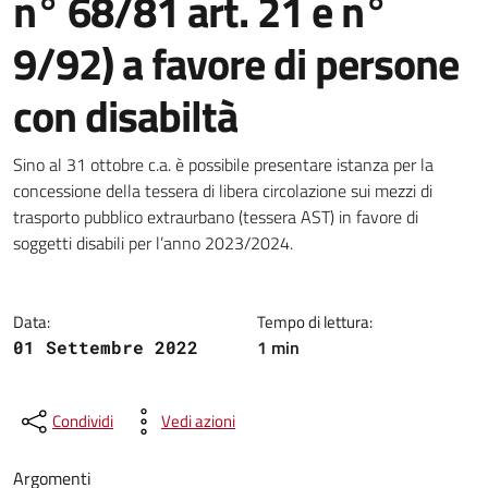
n° 68/81 art. 21 e n°
9/92) a favore di persone
con disabiltà
Dettagli della notizia
Sino al 31 ottobre c.a. è possibile presentare istanza per la
concessione della tessera di libera circolazione sui mezzi di
trasporto pubblico extraurbano (tessera AST) in favore di
soggetti disabili per l’anno 2023/2024.
Data:
Tempo di lettura:
1 min
01 Settembre 2022
Condividi
Vedi azioni
Argomenti