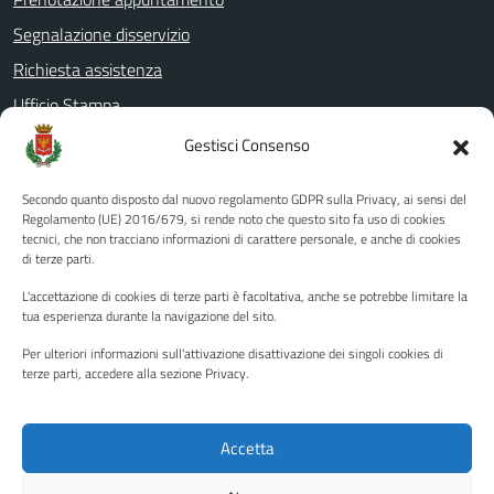
Segnalazione disservizio
Richiesta assistenza
Ufficio Stampa
Amministrazione Trasparente
Gestisci Consenso
Albo pretorio
Secondo quanto disposto dal nuovo regolamento GDPR sulla Privacy, ai sensi del
Informativa privacy
Regolamento (UE) 2016/679, si rende noto che questo sito fa uso di cookies
tecnici, che non tracciano informazioni di carattere personale, e anche di cookies
Note legali
di terze parti.
Dichiarazione di accessibilità
L'accettazione di cookies di terze parti è facoltativa, anche se potrebbe limitare la
Piano di miglioramento del sito
tua esperienza durante la navigazione del sito.
Per ulteriori informazioni sull'attivazione disattivazione dei singoli cookies di
terze parti, accedere alla sezione Privacy.
SEGUICI SU
Facebook
YouTube
Twitter
Instagram
Accetta