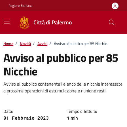
Vai ai contenuti
Vai al footer
Regione Siciliana
Città di Palermo
Home
/
Novità
/
Avvisi
/
Avviso al pubblico per 85 Nicchie
Avviso al pubblico per 85
Nicchie
Dettagli della notizia
Avviso al pubblico contenente l'elenco delle nicchie interessate
a prossime operazioni di estumulazione e riunione resti.
Data:
Tempo di lettura:
1 min
01 Febbraio 2023