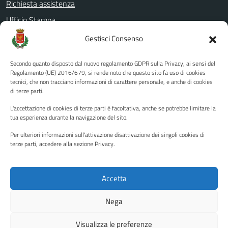
Richiesta assistenza
Ufficio Stampa
Amministrazione Trasparente
Gestisci Consenso
Albo pretorio
Secondo quanto disposto dal nuovo regolamento GDPR sulla Privacy, ai sensi del
Informativa privacy
Regolamento (UE) 2016/679, si rende noto che questo sito fa uso di cookies
tecnici, che non tracciano informazioni di carattere personale, e anche di cookies
Note legali
di terze parti.
Dichiarazione di accessibilità
L'accettazione di cookies di terze parti è facoltativa, anche se potrebbe limitare la
Piano di miglioramento del sito
tua esperienza durante la navigazione del sito.
Per ulteriori informazioni sull'attivazione disattivazione dei singoli cookies di
terze parti, accedere alla sezione Privacy.
SEGUICI SU
Facebook
YouTube
Twitter
Instagram
Accetta
Nega
Media policy
Mappa del sito
Visualizza le preferenze