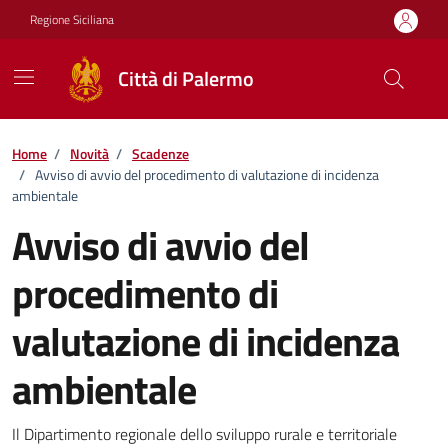
Vai ai contenuti
Vai al footer
Regione Siciliana
Città di Palermo
Home
/
Novità
/
Scadenze
/
Avviso di avvio del procedimento di valutazione di incidenza
ambientale
Avviso di avvio del
procedimento di
valutazione di incidenza
ambientale
Dettagli della notizia
Il Dipartimento regionale dello sviluppo rurale e territoriale