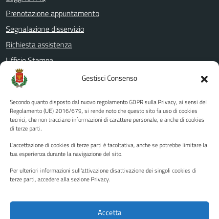
Prenotazione appuntamento
Segnalazione disservizio
Richiesta assistenza
Ufficio Stampa
Amministrazione Trasparente
Gestisci Consenso
Albo pretorio
Secondo quanto disposto dal nuovo regolamento GDPR sulla Privacy, ai sensi del
Informativa privacy
Regolamento (UE) 2016/679, si rende noto che questo sito fa uso di cookies
tecnici, che non tracciano informazioni di carattere personale, e anche di cookies
Note legali
di terze parti.
Dichiarazione di accessibilità
L'accettazione di cookies di terze parti è facoltativa, anche se potrebbe limitare la
Piano di miglioramento del sito
tua esperienza durante la navigazione del sito.
Per ulteriori informazioni sull'attivazione disattivazione dei singoli cookies di
terze parti, accedere alla sezione Privacy.
SEGUICI SU
Facebook
YouTube
Twitter
Instagram
Accetta