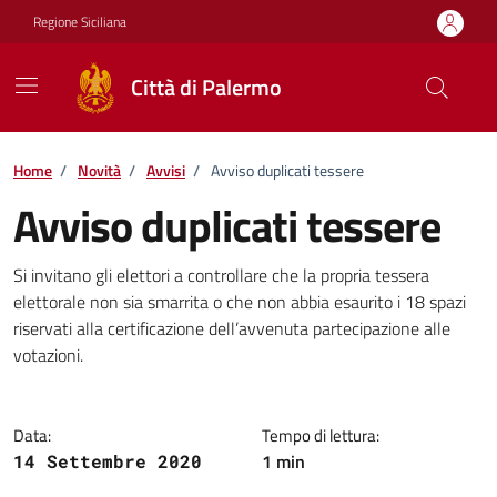
Vai ai contenuti
Vai al footer
Regione Siciliana
Città di Palermo
Home
/
Novità
/
Avvisi
/
Avviso duplicati tessere
Avviso duplicati tessere
Dettagli della notizia
Si invitano gli elettori a controllare che la propria tessera
elettorale non sia smarrita o che non abbia esaurito i 18 spazi
riservati alla certificazione dell’avvenuta partecipazione alle
votazioni.
Data:
Tempo di lettura:
1 min
14 Settembre 2020