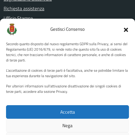
Richiesta assistenza
Ufficio Stampa
Amministrazione Trasparente
Gestisci Consenso
Albo pretorio
Secondo quanto disposto dal nuovo regolamento GDPR sulla Privacy, ai sensi del
Informativa privacy
Regolamento (UE) 2016/679, si rende noto che questo sito fa uso di cookies
tecnici, che non tracciano informazioni di carattere personale, e anche di cookies
Note legali
di terze parti.
Dichiarazione di accessibilità
L'accettazione di cookies di terze parti è facoltativa, anche se potrebbe limitare la
Piano di miglioramento del sito
tua esperienza durante la navigazione del sito.
Per ulteriori informazioni sull'attivazione disattivazione dei singoli cookies di
terze parti, accedere alla sezione Privacy.
SEGUICI SU
Facebook
YouTube
Twitter
Instagram
Accetta
Nega
Media policy
Mappa del sito