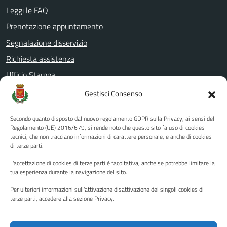
Leggi le FAQ
Prenotazione appuntamento
Segnalazione disservizio
Richiesta assistenza
Ufficio Stampa
Amministrazione Trasparente
Gestisci Consenso
Albo pretorio
Secondo quanto disposto dal nuovo regolamento GDPR sulla Privacy, ai sensi del
Informativa privacy
Regolamento (UE) 2016/679, si rende noto che questo sito fa uso di cookies
tecnici, che non tracciano informazioni di carattere personale, e anche di cookies
Note legali
di terze parti.
Dichiarazione di accessibilità
L'accettazione di cookies di terze parti è facoltativa, anche se potrebbe limitare la
Piano di miglioramento del sito
tua esperienza durante la navigazione del sito.
Per ulteriori informazioni sull'attivazione disattivazione dei singoli cookies di
terze parti, accedere alla sezione Privacy.
SEGUICI SU