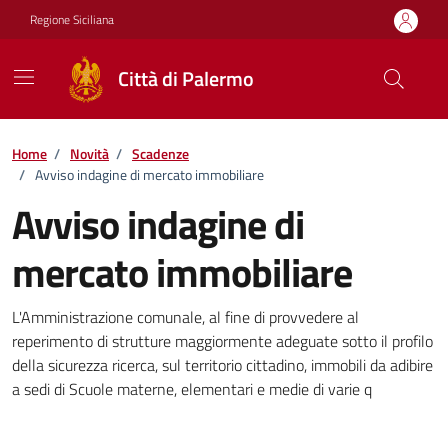
Vai ai contenuti
Vai al footer
Regione Siciliana
Città di Palermo
Home
/
Novità
/
Scadenze
/
Avviso indagine di mercato immobiliare
Avviso indagine di
mercato immobiliare
Dettagli della notizia
L'Amministrazione comunale, al fine di provvedere al
reperimento di strutture maggiormente adeguate sotto il profilo
della sicurezza ricerca, sul territorio cittadino, immobili da adibire
a sedi di Scuole materne, elementari e medie di varie q