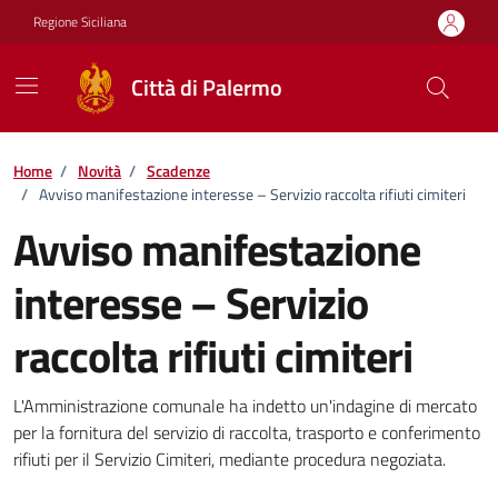
Vai ai contenuti
Vai al footer
Regione Siciliana
Città di Palermo
Home
/
Novità
/
Scadenze
/
Avviso manifestazione interesse – Servizio raccolta rifiuti cimiteri
Avviso manifestazione
interesse – Servizio
raccolta rifiuti cimiteri
Dettagli della notizia
L'Amministrazione comunale ha indetto un'indagine di mercato
per la fornitura del servizio di raccolta, trasporto e conferimento
rifiuti per il Servizio Cimiteri, mediante procedura negoziata.