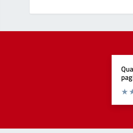
Qua
pag
Valut
Va