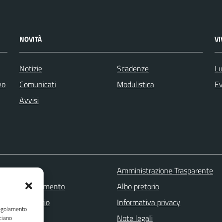
NOVITÀ
V
Notizie
Scadenze
Lu
vo
Comunicati
Modulistica
Ev
Avvisi
 FAQ
Amministrazione Trasparente
zione appuntamento
Albo pretorio
one disservizio
Informativa privacy
Regolamento
a assistenza
Note legali
ciano