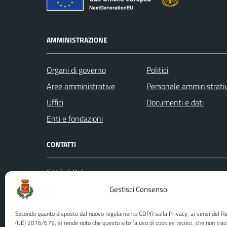
AMMINISTRAZIONE
Organi di governo
Politici
Aree amministrative
Personale amministrati
Uffici
Documenti e dati
Enti e fondazioni
CONTATTI
Città di Palermo
Leggi le
Piazza Pretoria, 1
Gestisci Consenso
Prenota
Codice fiscale / P. IVA:80016350821
Segnalazi
Secondo quanto disposto dal nuovo regolamento GDPR sulla Privacy, ai sensi del 
U.O. Ufficio Relazioni con il Pubblico
Richiest
(UE) 2016/679, si rende noto che questo sito fa uso di cookies tecnici, che non trac