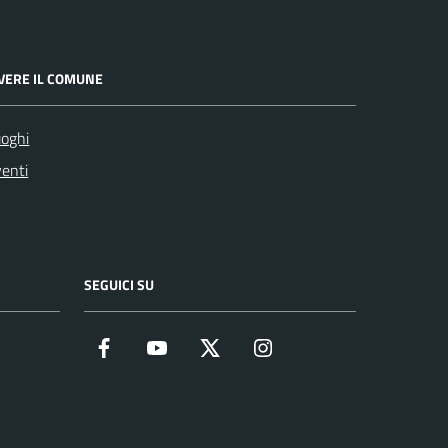
IVERE IL COMUNE
oghi
enti
SEGUICI SU
Facebook
YouTube
Twitter
Instagram