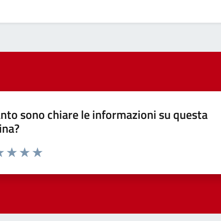
nto sono chiare le informazioni su questa
ina?
a 1 stelle su 5
luta 2 stelle su 5
Valuta 3 stelle su 5
Valuta 4 stelle su 5
Valuta 5 stelle su 5