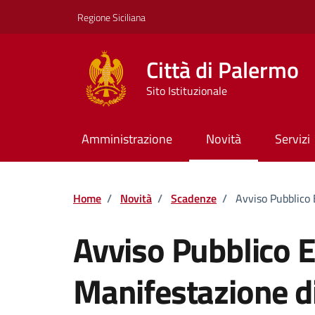
Vai ai contenuti
Vai al footer
Regione Siciliana
Città di Palermo
Sito Istituzionale
Amministrazione
Novità
Servizi
Home
/
Novità
/
Scadenze
/
Avviso Pubblico E
Avviso Pubblico E
Manifestazione di