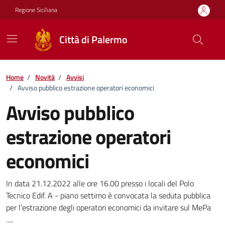
Vai ai contenuti
Vai al footer
Regione Siciliana
Città di Palermo
Home
/
Novità
/
Avvisi
/
Avviso pubblico estrazione operatori economici
Avviso pubblico
estrazione operatori
economici
Dettagli della notizia
In data 21.12.2022 alle ore 16.00 presso i locali del Polo
Tecnico Edif. A - piano settimo è convocata la seduta pubblica
per l’estrazione degli operatori economici da invitare sul MePa
.....