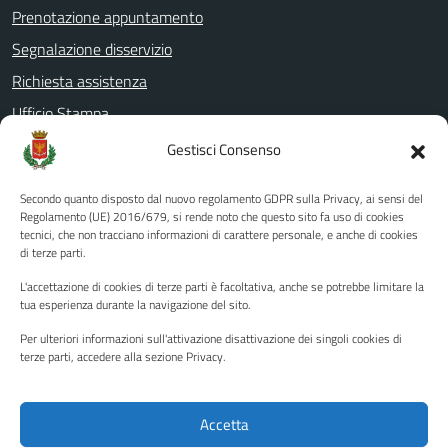
Prenotazione appuntamento
Segnalazione disservizio
Richiesta assistenza
Ufficio Stampa
Amministrazione Trasparente
Gestisci Consenso
Albo pretorio
Secondo quanto disposto dal nuovo regolamento GDPR sulla Privacy, ai sensi del
Informativa privacy
Regolamento (UE) 2016/679, si rende noto che questo sito fa uso di cookies
tecnici, che non tracciano informazioni di carattere personale, e anche di cookies
Note legali
di terze parti.
Dichiarazione di accessibilità
L'accettazione di cookies di terze parti è facoltativa, anche se potrebbe limitare la
Piano di miglioramento del sito
tua esperienza durante la navigazione del sito.
Per ulteriori informazioni sull'attivazione disattivazione dei singoli cookies di
terze parti, accedere alla sezione Privacy.
SEGUICI SU
Facebook
YouTube
Twitter
Instagram
Accetta