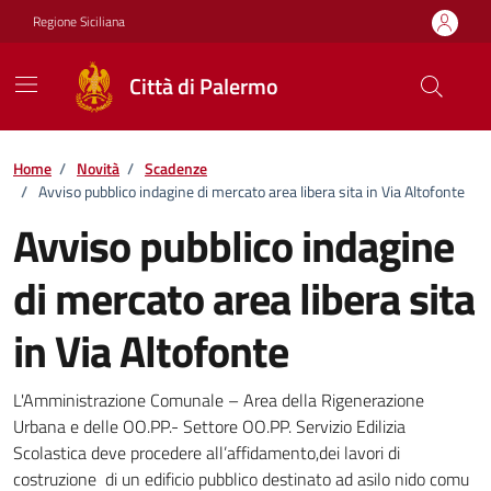
Vai ai contenuti
Vai al footer
Regione Siciliana
Città di Palermo
Home
/
Novità
/
Scadenze
/
Avviso pubblico indagine di mercato area libera sita in Via Altofonte
Avviso pubblico indagine
di mercato area libera sita
in Via Altofonte
Dettagli della notizia
L'Amministrazione Comunale – Area della Rigenerazione
Urbana e delle OO.PP.- Settore OO.PP. Servizio Edilizia
Scolastica deve procedere all’affidamento,dei lavori di
costruzione di un edificio pubblico destinato ad asilo nido comu