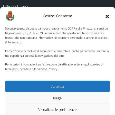
Ufficio Stampa
Amministrazione Trasparente
Gestisci Consenso
Albo pretorio
Secondo quanto disposto dal nuovo regolamento GDPR sulla Privacy, ai sensi del
Informativa privacy
Regolamento (UE) 2016/679, si rende noto che questo sito fa uso di cookies
tecnici, che non tracciano informazioni di carattere personale, e anche di cookies
Note legali
di terze parti.
Dichiarazione di accessibilità
L'accettazione di cookies di terze parti è facoltativa, anche se potrebbe limitare la
Piano di miglioramento del sito
tua esperienza durante la navigazione del sito.
Per ulteriori informazioni sull'attivazione disattivazione dei singoli cookies di
terze parti, accedere alla sezione Privacy.
SEGUICI SU
Facebook
YouTube
Twitter
Instagram
Accetta
Nega
Media policy
Mappa del sito
Visualizza le preferenze
Copyright © 2026 - Città di Palermo •
Powered by Sispi