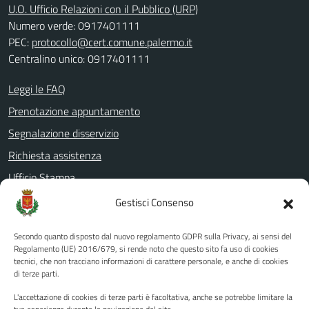
U.O. Ufficio Relazioni con il Pubblico (URP)
Numero verde: 0917401111
PEC:
protocollo@cert.comune.palermo.it
Centralino unico: 0917401111
Leggi le FAQ
Prenotazione appuntamento
Segnalazione disservizio
Richiesta assistenza
Ufficio Stampa
Amministrazione Trasparente
Gestisci Consenso
Albo pretorio
Secondo quanto disposto dal nuovo regolamento GDPR sulla Privacy, ai sensi del
Informativa privacy
Regolamento (UE) 2016/679, si rende noto che questo sito fa uso di cookies
tecnici, che non tracciano informazioni di carattere personale, e anche di cookies
Note legali
di terze parti.
Dichiarazione di accessibilità
L'accettazione di cookies di terze parti è facoltativa, anche se potrebbe limitare la