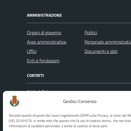
AMMINISTRAZIONE
Organi di governo
Politici
Aree amministrative
Personale amministrati
Uffici
Documenti e dati
Enti e fondazioni
CONTATTI
Città di Palermo
Leggi le
Piazza Pretoria, 1
Gestisci Consenso
Prenota
Codice fiscale / P. IVA:80016350821
Segnalazi
Secondo quanto disposto dal nuovo regolamento GDPR sulla Privacy, ai sensi del 
U.O. Ufficio Relazioni con il Pubblico
Richiest
(UE) 2016/679, si rende noto che questo sito fa uso di cookies tecnici, che non trac
informazioni di carattere personale, e anche di cookies di terze parti.
(URP)
Ufficio 