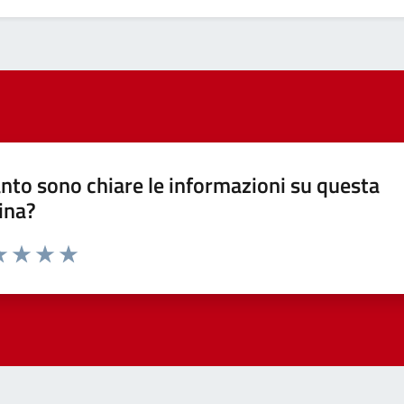
nto sono chiare le informazioni su questa
ina?
a 1 stelle su 5
luta 2 stelle su 5
Valuta 3 stelle su 5
Valuta 4 stelle su 5
Valuta 5 stelle su 5