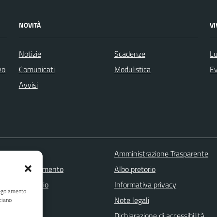
NOVITÀ
V
Notizie
Scadenze
Lu
vo
Comunicati
Modulistica
Ev
Avvisi
 FAQ
Amministrazione Trasparente
zione appuntamento
Albo pretorio
one disservizio
Informativa privacy
Regolamento
a assistenza
Note legali
ciano
Stampa
Dichiarazione di accessibilità