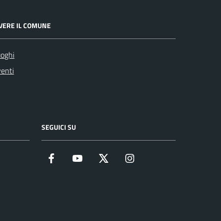
IVERE IL COMUNE
oghi
enti
SEGUICI SU
Facebook
YouTube
Twitter
Instagram