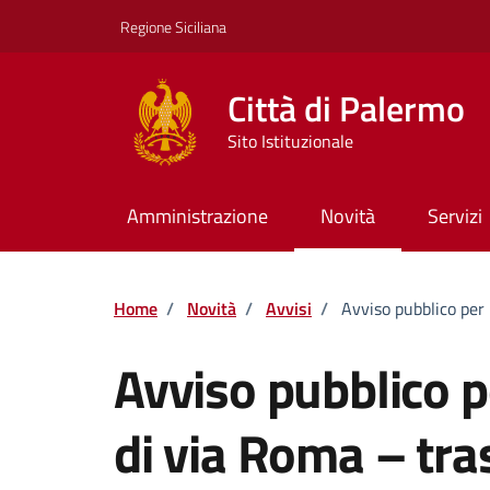
Vai ai contenuti
Vai al footer
Regione Siciliana
Città di Palermo
Sito Istituzionale
Amministrazione
Novità
Servizi
Home
/
Novità
/
Avvisi
/
Avviso pubblico per
Avviso pubblico p
di via Roma – tr