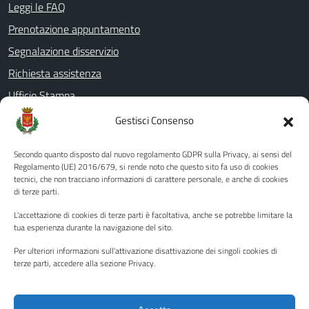
Leggi le FAQ
Prenotazione appuntamento
Segnalazione disservizio
Richiesta assistenza
Ufficio Stampa
Amministrazione Trasparente
Gestisci Consenso
Albo pretorio
Secondo quanto disposto dal nuovo regolamento GDPR sulla Privacy, ai sensi del
Informativa privacy
Regolamento (UE) 2016/679, si rende noto che questo sito fa uso di cookies
tecnici, che non tracciano informazioni di carattere personale, e anche di cookies
Note legali
di terze parti.
Dichiarazione di accessibilità
L'accettazione di cookies di terze parti è facoltativa, anche se potrebbe limitare la
Piano di miglioramento del sito
tua esperienza durante la navigazione del sito.
Per ulteriori informazioni sull'attivazione disattivazione dei singoli cookies di
terze parti, accedere alla sezione Privacy.
SEGUICI SU
Facebook
YouTube
Twitter
Instagram