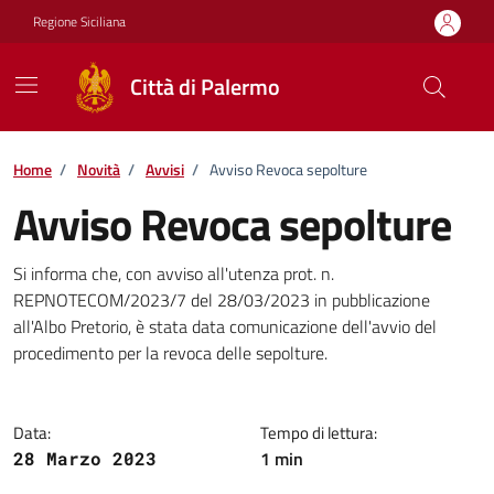
Vai ai contenuti
Vai al footer
Regione Siciliana
Città di Palermo
Home
/
Novità
/
Avvisi
/
Avviso Revoca sepolture
Avviso Revoca sepolture
Dettagli della notizia
Si informa che, con avviso all'utenza prot. n.
REPNOTECOM/2023/7 del 28/03/2023 in pubblicazione
all'Albo Pretorio, è stata data comunicazione dell'avvio del
procedimento per la revoca delle sepolture.
Data:
Tempo di lettura:
1 min
28 Marzo 2023