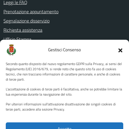
Leggi le FAQ
Prenotazione appuntamento
Segnalazione disservizio
Richiesta assistenza
Ufficio Stampa
Amministrazione Trasparente
Gestisci Consenso
Albo pretorio
Secondo quanto disposto dal nuovo regolamento GDPR sulla Privacy, ai sensi del
Informativa privacy
Regolamento (UE) 2016/679, si rende noto che questo sito fa uso di cookies
tecnici, che non tracciano informazioni di carattere personale, e anche di cookies
Note legali
di terze parti.
Dichiarazione di accessibilità
L'accettazione di cookies di terze parti è facoltativa, anche se potrebbe limitare la
Piano di miglioramento del sito
tua esperienza durante la navigazione del sito.
Per ulteriori informazioni sull'attivazione disattivazione dei singoli cookies di
terze parti, accedere alla sezione Privacy.
SEGUICI SU
Facebook
YouTube
Twitter
Instagram
Accetta