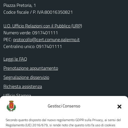
Piazza Pretoria, 1
Codice fiscale / P. IVA:80016350821
U.O. Ufficio Relazioni con il Pubblico (URP)
Numero verde: 0917401111
PEC:
protocollo@cert.comune.palermo.it
Centralino unico: 0917401111
Leggi le FAQ
Prenotazione appuntamento
Segnalazione disservizio
Richiesta assistenza
Ufficio Stampa
Amministrazione Trasparente
Gestisci Consenso
Albo pretorio
Secondo quanto disposto dal nuovo regolamento GDPR sulla Privacy, ai sensi del
Informativa privacy
Regolamento (UE) 2016/679, si rende noto che questo sito fa uso di cookies