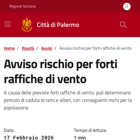
Vai ai contenuti
Vai al footer
Regione Siciliana
Città di Palermo
Home
/
Novità
/
Avvisi
/
Avviso rischio per forti raffiche di vento
Avviso rischio per forti
raffiche di vento
Dettagli della notizia
A causa delle previste forti raffiche di vento, può determinarsi
pericolo di caduta di rami e alberi, con conseguenti rischi per la
popolazione
Data:
Tempo di lettura:
1 min
17 Febbraio 2026