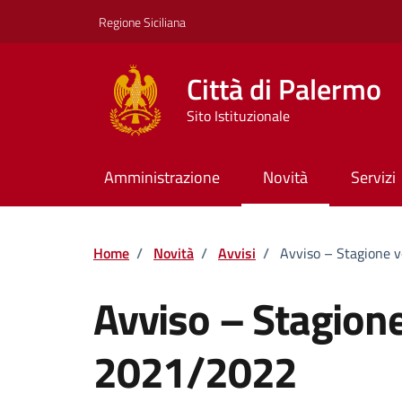
Vai ai contenuti
Vai al footer
Regione Siciliana
Città di Palermo
Sito Istituzionale
Amministrazione
Novità
Servizi
Home
/
Novità
/
Avvisi
/
Avviso – Stagione 
Avviso – Stagion
2021/2022