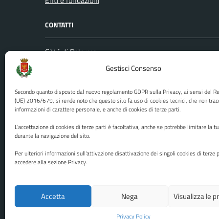
Enti e fondazioni
CONTATTI
Città di Palermo
Leggi le
Piazza Pretoria, 1
Gestisci Consenso
Prenota
Codice fiscale / P. IVA:80016350821
Segnalazi
Secondo quanto disposto dal nuovo regolamento GDPR sulla Privacy, ai sensi del 
U.O. Ufficio Relazioni con il Pubblico
Richiest
(UE) 2016/679, si rende noto che questo sito fa uso di cookies tecnici, che non trac
informazioni di carattere personale, e anche di cookies di terze parti.
(URP)
Ufficio 
Numero verde: 0917401111
L'accettazione di cookies di terze parti è facoltativa, anche se potrebbe limitare la t
PEC:
protocollo@cert.comune.palermo.it
durante la navigazione del sito.
Centralino unico: 0917401111
Per ulteriori informazioni sull'attivazione disattivazione dei singoli cookies di terze p
accedere alla sezione Privacy.
Media policy
Mappa del sito
Accetta
Nega
Visualizza le 
Privacy Policy