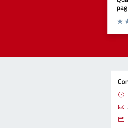
pag
Valut
Va
Con