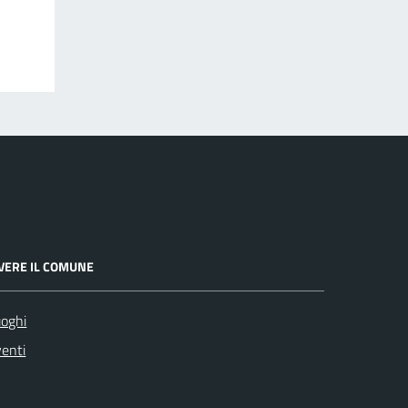
IVERE IL COMUNE
oghi
enti