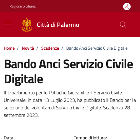
Vai ai contenuti
Vai al footer
Regione Siciliana
Città di Palermo
Home
/
Novità
/
Scadenze
/
Bando Anci Servizio Civile Digitale
Bando Anci Servizio Civile
Digitale
Dettagli della notizia
Il Dipartimento per le Politiche Giovanili e il Servizio Civile
Universale, in data 13 Luglio 2023, ha pubblicato il Bando per la
selezione dei volontari di Servizio Civile Digitale. Scadenza 28
settembre 2023.
Data:
Tempo di lettura: