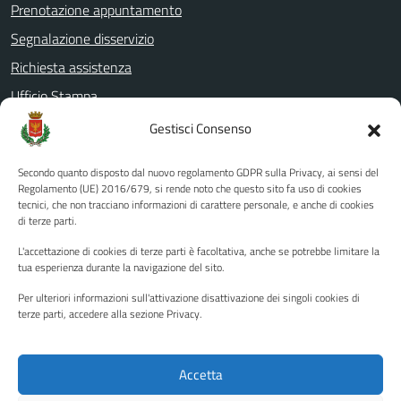
Prenotazione appuntamento
Segnalazione disservizio
Richiesta assistenza
Ufficio Stampa
Amministrazione Trasparente
Gestisci Consenso
Albo pretorio
Secondo quanto disposto dal nuovo regolamento GDPR sulla Privacy, ai sensi del
Informativa privacy
Regolamento (UE) 2016/679, si rende noto che questo sito fa uso di cookies
tecnici, che non tracciano informazioni di carattere personale, e anche di cookies
Note legali
di terze parti.
Dichiarazione di accessibilità
L'accettazione di cookies di terze parti è facoltativa, anche se potrebbe limitare la
Piano di miglioramento del sito
tua esperienza durante la navigazione del sito.
Per ulteriori informazioni sull'attivazione disattivazione dei singoli cookies di
terze parti, accedere alla sezione Privacy.
SEGUICI SU
Facebook
YouTube
Twitter
Instagram
Accetta