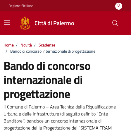
Vai ai contenuti
Vai al footer
Regione Siciliana
Città di Palermo
Home
/
Novità
/
Scadenze
/
Bando di concorso internazionale di progettazione
Bando di concorso
internazionale di
progettazione
Dettagli della notizia
Il Comune di Palermo – Area Tecnica della Riqualificazione
Urbana e delle Infrastrutture (di seguito definito "Ente
Banditore") bandisce un concorso internazionale di
progettazione del la Progettazione del “SISTEMA TRAM