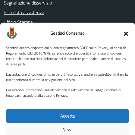
Segnalazione disservizio
Richiesta assistenza
Ufficio Stampa
Amministrazione Trasparente
Gestisci Consenso
Albo pretorio
Secondo quanto disposto dal nuovo regolamento GDPR sulla Privacy, ai sensi del
Informativa privacy
Regolamento (UE) 2016/679, si rende noto che questo sito fa uso di cookies
tecnici, che non tracciano informazioni di carattere personale, e anche di cookies
Note legali
di terze parti.
Dichiarazione di accessibilità
L'accettazione di cookies di terze parti è facoltativa, anche se potrebbe limitare la
Piano di miglioramento del sito
tua esperienza durante la navigazione del sito.
Per ulteriori informazioni sull'attivazione disattivazione dei singoli cookies di
terze parti, accedere alla sezione Privacy.
SEGUICI SU
Facebook
YouTube
Twitter
Instagram
Accetta
Nega