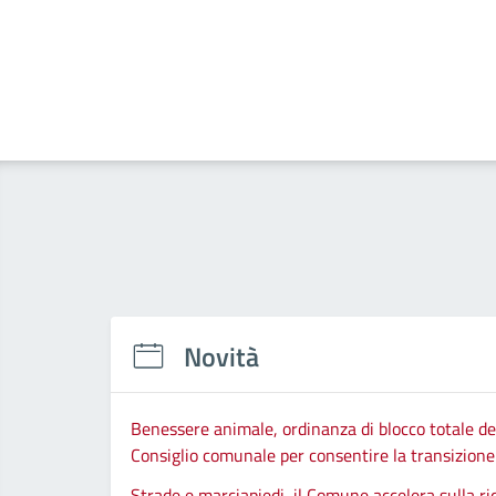
Novità
Benessere animale, ordinanza di blocco totale del
Consiglio comunale per consentire la transizione d
Strade e marciapiedi, il Comune accelera sulla ri