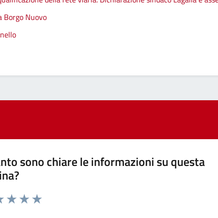
 a Borgo Nuovo
nello
nto sono chiare le informazioni su questa
ina?
a 1 stelle su 5
luta 2 stelle su 5
Valuta 3 stelle su 5
Valuta 4 stelle su 5
Valuta 5 stelle su 5