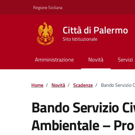
Vai ai contenuti
Vai al footer
Regione Siciliana
Città di Palermo
Sito Istituzionale
Amministrazione
Novità
Servizi
Home
/
Novità
/
Scadenze
/
Bando Servizio C
Bando Servizio Civ
Ambientale – Pro