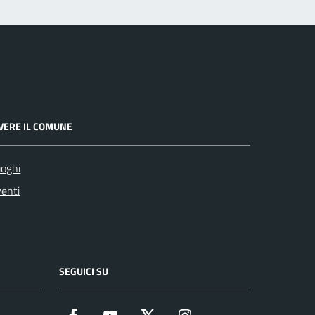
IVERE IL COMUNE
oghi
enti
SEGUICI SU
Facebook
YouTube
Twitter
Instagram