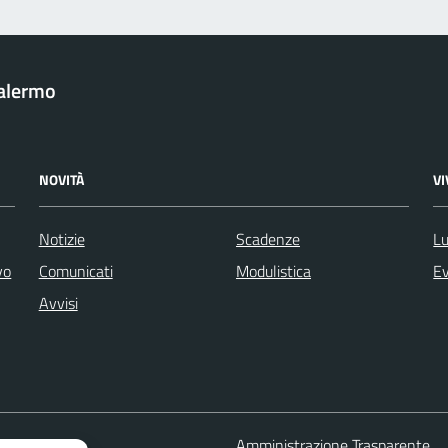
Palermo
NOVITÀ
V
Notizie
Scadenze
Lu
vo
Comunicati
Modulistica
Ev
Avvisi
 FAQ
Amministrazione Trasparente