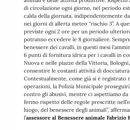
animali e delle attività produttive. Rispetto
di circolazione ogni giorno, nel periodo esti
calda della giornata, indipendentemente dai
nei giorni di allerta meteo “rischio 3”. A qu
previste ogni 2 ore per un periodo ulteriore
potranno eccedere le 8 giornaliere. Sempre 
benessere dei cavalli, in questi mesi l’ammi
6 punti di fornitura idrica per i cavalli in co
Nuova e nelle piazze della Vittoria, Bologni,
consentire le costanti attività di docciatur
Contestualmente, come già si è registrato n
operazioni, la Polizia Municipale proseguirà 
contro gli abusivi, mentre ci aspettiamo da 
fermo rispetto delle regole prescritte nell’o
luogo, del benessere degli animali”, afferma
l’
assessore al Benessere animale Fabrizio 