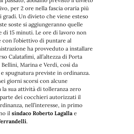
 al passato, abbiamo previsto il divieto
vo, per 2 ore nella fascia oraria più
 gradi. Un divieto che viene esteso
este soste si aggiungeranno quelle
 di 15 minuti. Le ore di lavoro non
con l’obiettivo di puntare al
nistrazione ha provveduto a installare
rso Calatafimi, all’altezza di Porta
 Bellini, Marina e Verdi, così da
a e spugnatura previste in ordinanza.
ei giorni scorsi con alcune
la sua attività di tolleranza zero
parte dei cocchieri autorizzati il
rdinanza, nell’interesse, in primo
no il
sindaco Roberto Lagalla
e
Ferrandelli
.