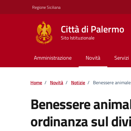
Vai ai contenuti
Vai al footer
Regione Siciliana
Città di Palermo
Sito Istituzionale
Amministrazione
Novità
Servizi
Home
/
Novità
/
Notizie
/
Benessere animale. 
Benessere animal
ordinanza sul divi