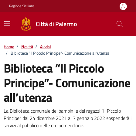
Vai ai contenuti
Vai al footer
Regione Siciliana
Città di Palermo
Home
/
Novità
/
Avvisi
/
Biblioteca “Il Piccolo Principe”- Comunicazione all’utenza
Biblioteca “Il Piccolo
Principe”- Comunicazione
all’utenza
Dettagli della notizia
La Biblioteca comunale dei bambini e dei ragazzi “Il Piccolo
Principe“ dal 24 dicembre 2021 al 7 gennaio 2022 sospenderà i
servizi al pubblico nelle ore pomeridiane.