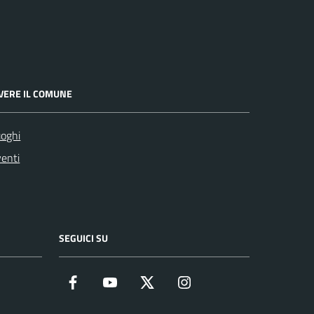
IVERE IL COMUNE
oghi
enti
SEGUICI SU
Facebook
YouTube
Twitter
Instagram