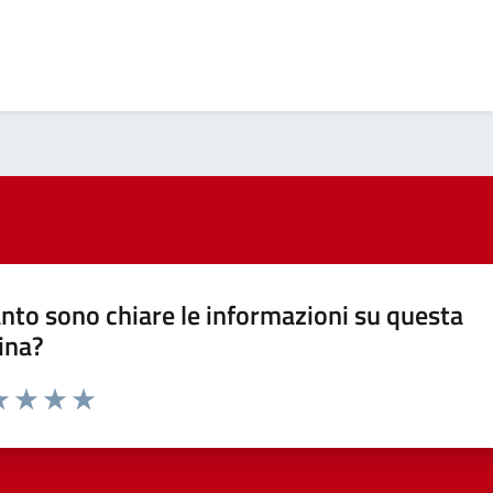
nto sono chiare le informazioni su questa
ina?
a 1 stelle su 5
luta 2 stelle su 5
Valuta 3 stelle su 5
Valuta 4 stelle su 5
Valuta 5 stelle su 5