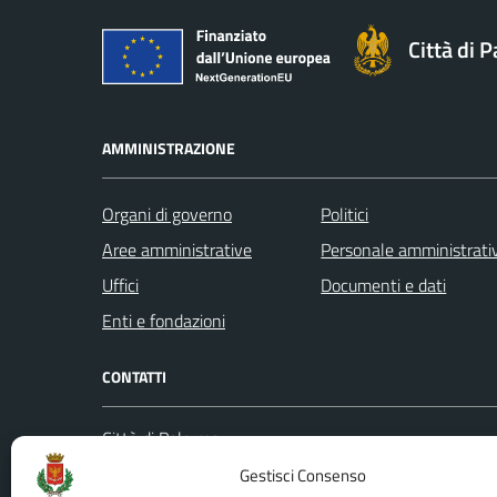
Città di 
AMMINISTRAZIONE
Organi di governo
Politici
Aree amministrative
Personale amministrati
Uffici
Documenti e dati
Enti e fondazioni
CONTATTI
Città di Palermo
Leggi le
Piazza Pretoria, 1
Gestisci Consenso
Prenota
Codice fiscale / P. IVA:80016350821