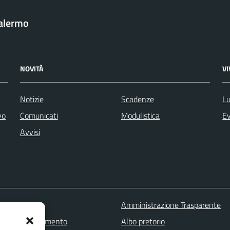
Palermo
NOVITÀ
V
Notizie
Scadenze
Lu
vo
Comunicati
Modulistica
Ev
Avvisi
 FAQ
Amministrazione Trasparente
zione appuntamento
Albo pretorio