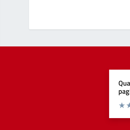
Qua
pag
Valut
Va