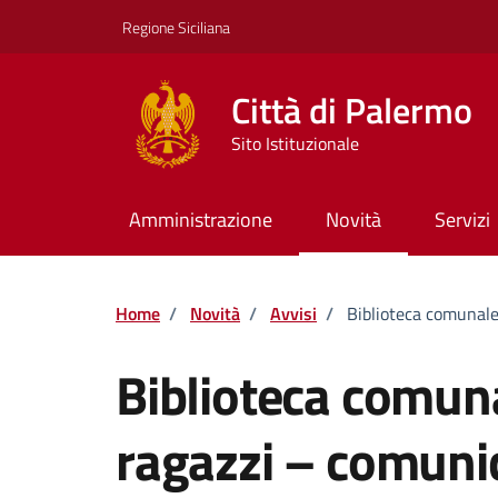
Vai ai contenuti
Vai al footer
Regione Siciliana
Città di Palermo
Sito Istituzionale
Amministrazione
Novità
Servizi
Home
/
Novità
/
Avvisi
/
Biblioteca comunale
Biblioteca comuna
ragazzi – comunic