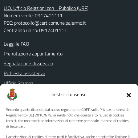
U.O. Ufficio Relazioni con il Pubblico (URP)
Numero verde: 0917401111
PEC:
protocollo@cert.comune.palermo.it
Centralino unico: 0917401111
Leggi le FAQ
Prenotazione appuntamento
Segnalazione disservizio
Richiesta assistenza
Ufficio Stampa
Amministrazione Trasparente
Gestisci Consenso
Albo pretorio
Secondo quanto disposto dal nuovo regolamento GDPR sulla Privacy, ai sensi del
Informativa privacy
Regolamento (UE) 2016/679, si rende noto che questo sito fa uso di cookies
tecnici, che non tracciano informazioni di carattere personale, e anche di cookies
Note legali
di terze parti.
Dichiarazione di accessibilità
L'accettazione di cookies di terze parti è facoltativa, anche se potrebbe limitare la