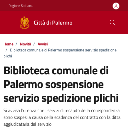
Vai ai contenuti
Vai al footer
Regione Siciliana
Città di Palermo
Home
/
Novità
/
Avvisi
/
Biblioteca comunale di Palermo sospensione servizio spedizione
plichi
Biblioteca comunale di
Palermo sospensione
servizio spedizione plichi
Dettagli della notizia
Si avvisa l’utenza che i servizi di recapito della corrispondenza
sono sospesi a causa della scadenza del contratto con la ditta
aggiudicataria del servizio.