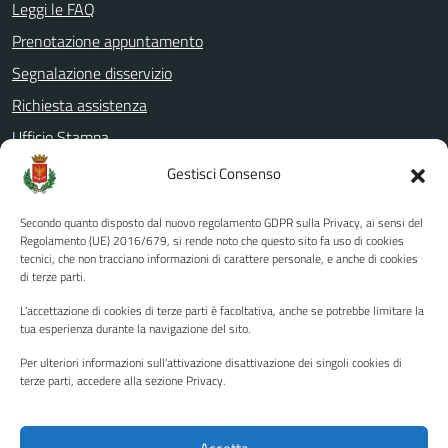
Leggi le FAQ
Prenotazione appuntamento
Segnalazione disservizio
Richiesta assistenza
Ufficio Stampa
Amministrazione Trasparente
Gestisci Consenso
Albo pretorio
Secondo quanto disposto dal nuovo regolamento GDPR sulla Privacy, ai sensi del
Informativa privacy
Regolamento (UE) 2016/679, si rende noto che questo sito fa uso di cookies
tecnici, che non tracciano informazioni di carattere personale, e anche di cookies
Note legali
di terze parti.
Dichiarazione di accessibilità
L'accettazione di cookies di terze parti è facoltativa, anche se potrebbe limitare la
Piano di miglioramento del sito
tua esperienza durante la navigazione del sito.
Per ulteriori informazioni sull'attivazione disattivazione dei singoli cookies di
terze parti, accedere alla sezione Privacy.
SEGUICI SU
Facebook
YouTube
Twitter
Instagram