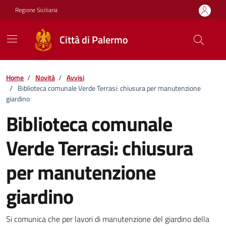
Vai ai contenuti
Vai al footer
Regione Siciliana
Città di Palermo
Home
/
Novità
/
Avvisi
/
Biblioteca comunale Verde Terrasi: chiusura per manutenzione
giardino
Biblioteca comunale
Verde Terrasi: chiusura
per manutenzione
giardino
Dettagli della notizia
Si comunica che per lavori di manutenzione del giardino della