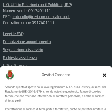
U.O. Ufficio Relazioni con il Pubblico (URP)
Numero verde: 0917401111
PEC:
protocollo@cert.comune.palermo.it
Centralino unico: 0917401111
Leggi le FAQ
Prenotazione appuntamento
Segnalazione disservizio
Richiesta assistenza
Ufficio Stampa
Amministrazione Trasparente
Gestisci Consenso
Albo pretorio
Secondo quanto disposto dal nuovo regolamento GDPR sulla Privacy, ai sensi del
Informativa privacy
Regolamento (UE) 2016/679, si rende noto che questo sito fa uso di cookies
tecnici, che non tracciano informazioni di carattere personale, e anche di cookies
Note legali
di terze parti.
Dichiarazione di accessibilità
L'accettazione di cookies di terze parti è facoltativa, anche se potrebbe limitare la