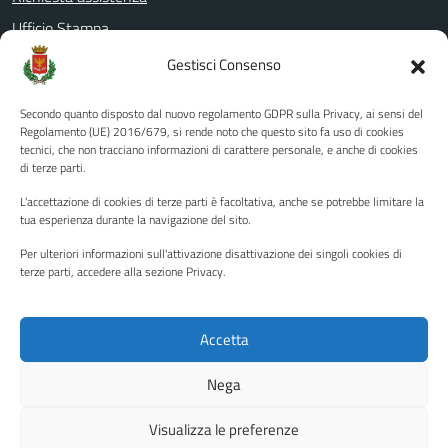
Ufficio Stampa
Amministrazione Trasparente
Gestisci Consenso
Albo pretorio
Secondo quanto disposto dal nuovo regolamento GDPR sulla Privacy, ai sensi del
Informativa privacy
Regolamento (UE) 2016/679, si rende noto che questo sito fa uso di cookies
tecnici, che non tracciano informazioni di carattere personale, e anche di cookies
Note legali
di terze parti.
Dichiarazione di accessibilità
L'accettazione di cookies di terze parti è facoltativa, anche se potrebbe limitare la
Piano di miglioramento del sito
tua esperienza durante la navigazione del sito.
Per ulteriori informazioni sull'attivazione disattivazione dei singoli cookies di
terze parti, accedere alla sezione Privacy.
SEGUICI SU
Facebook
YouTube
Twitter
Instagram
Accetta
Nega
Media policy
Mappa del sito
Visualizza le preferenze