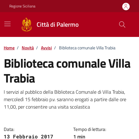
Vai ai contenuti
Vai al footer
Regione Siciliana
Città di Palermo
Home
/
Novità
/
Avvisi
/
Biblioteca comunale Villa Trabia
Biblioteca comunale Villa
Trabia
Dettagli della notizia
I servizi al pubblico della Biblioteca Comunale di Villa Trabia,
mercoledì 15 febbraio p.v. saranno erogati a partire dalle ore
11,00, per consentire una visita scolastica
Data:
Tempo di lettura:
1 min
13 Febbraio 2017