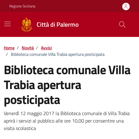
Vai ai contenuti
Vai al footer
Regione Siciliana
Città di Palermo
Home
/
Novità
/
Avvisi
/
Biblioteca comunale Villa Trabia apertura posticipata
Biblioteca comunale Villa
Trabia apertura
posticipata
Dettagli della notizia
Venerdì 12 maggio 2017 la Biblioteca comunale di Villa Trabia
aprirà i servizi al pubblico alle ore 10,00 per consentire una
visita scolastica